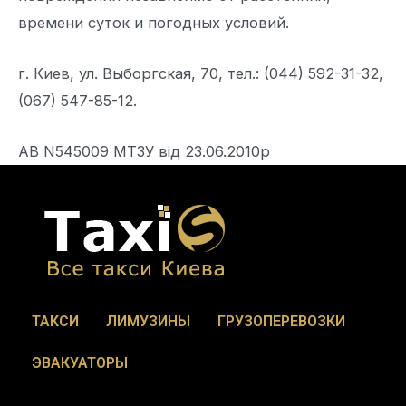
времени суток и погодных условий.
г. Киев, ул. Выборгская, 70, тел.: (044) 592-31-32,
(067) 547-85-12.
АВ N545009 МТЗУ від 23.06.2010р
ТАКСИ
ЛИМУЗИНЫ
ГРУЗОПЕРЕВОЗКИ
ЭВАКУАТОРЫ