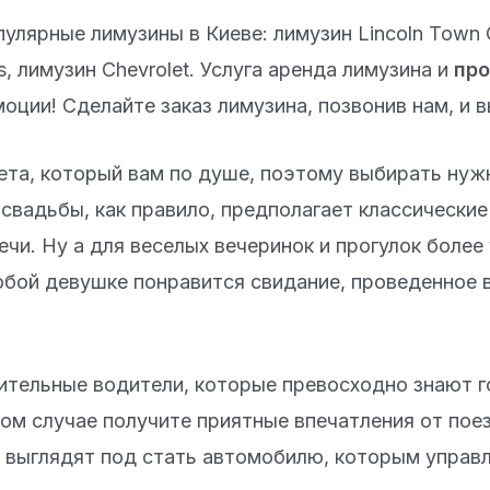
ярные лимузины в Киеве: лимузин Lincoln Town Ca
, лимузин Chevrolet. Услуга аренда лимузина и
про
оции! Сделайте заказ лимузина, позвонив нам, и в
та, который вам по душе, поэтому выбирать нужно
свадьбы, как правило, предполагает классические 
чи. Ну а для веселых вечеринок и прогулок более
Любой девушке понравится свидание, проведенное
тельные водители, которые превосходно знают го
ом случае получите приятные впечатления от пое
 выглядят под стать автомобилю, которым управ