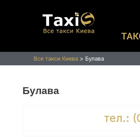
Перейти
к
содержимому
ТАК
Все такси Киева
>
Булава
Булава
тел.: 