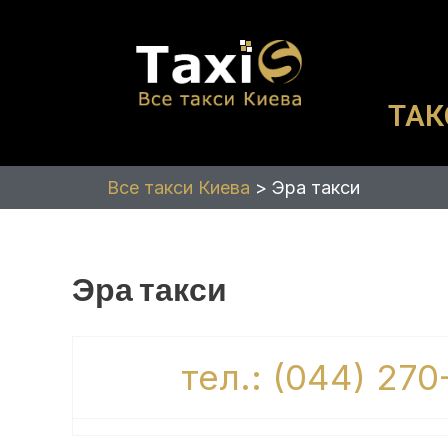
Перейти
к
содержимому
ТАК
Все такси Киева
>
Эра такси
Эра такси
тел.: (044) 270