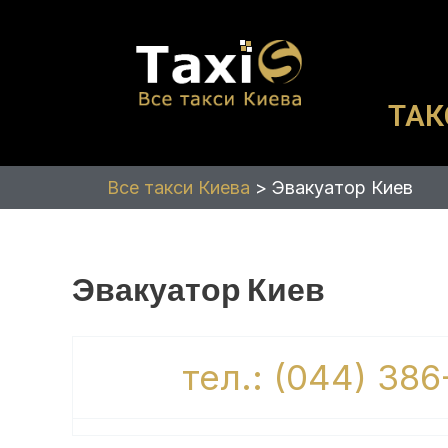
Перейти
к
содержимому
ТАК
Все такси Киева
>
Эвакуатор Киев
Эвакуатор Киев
тел.: (044) 386