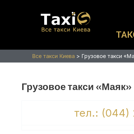
Перейти
к
содержимому
ТАК
Все такси Киева
>
Грузовое такси «М
Грузовое такси «Маяк»
тел.: (044)