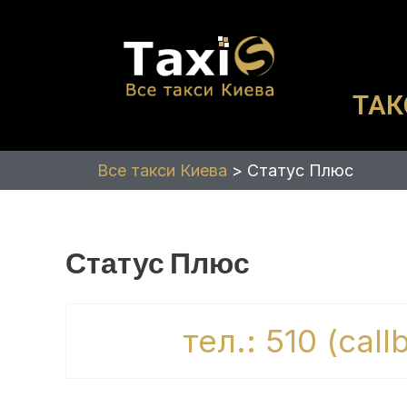
Перейти
к
содержимому
ТАК
Все такси Киева
>
Статус Плюс
Статус Плюс
тел.: 510 (cal