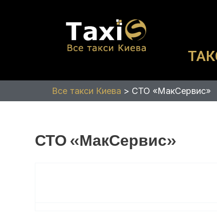
Перейти
к
содержимому
ТАК
Все такси Киева
>
СТО «МакСервис»
СТО «МакСервис»