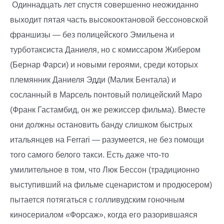
Одиннадцать лет спустя совершенно неожиданно
выходит пятая часть высокооктановой бессоновской
франшизы — без полицейского Эмильена и
турботаксиста Даниеля, но с комиссаром Жибером
(Бернар Фарси) и новыми героями, среди которых
племянник Даниеля Эдди (Малик Бентала) и
сосланный в Марсель понтовый полицейский Маро
(Франк Гастамбид, он же режиссер фильма). Вместе
они должны остановить банду слишком быстрых
итальянцев на Ferrari — разумеется, не без помощи
того самого белого такси. Есть даже что-то
умилительное в том, что Люк Бессон (традиционно
выступивший на фильме сценаристом и продюсером)
пытается потягаться с голливудским гоночным
киносериалом «Форсаж», когда его разорившаяся